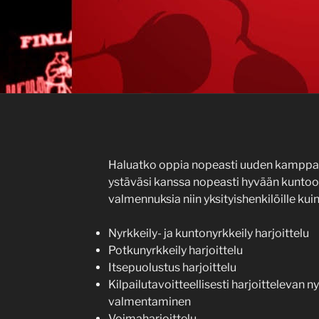
Haluatko oppia nopeasti uuden kamppail
ystäväsi kanssa nopeasti hyvään kuntoon?
valmennuksia niin yksityishenkilöille kuin
Nyrkkeily- ja kuntonyrkkeily harjoittelu
Potkunyrkkeily harjoittelu
Itsepuolustus harjoittelu
Kilpailutavoitteellisesti harjoittelevan n
valmentaminen
Voimaharjoittelu