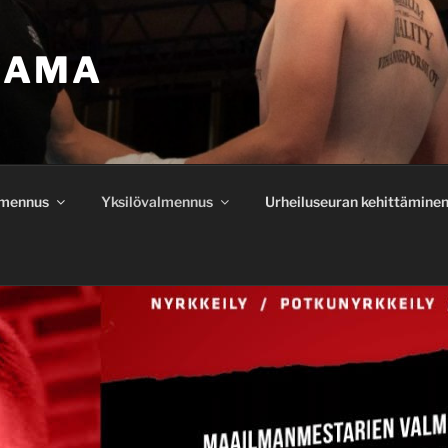
RAMA
lmennus
Yksilövalmennus
Urheiluseuran kehittämine