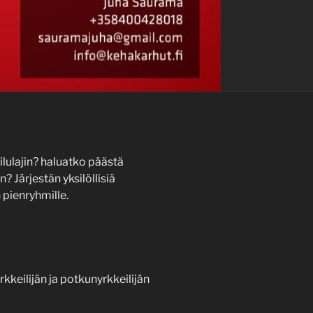
ulajin? haluatko päästä
 Järjestän yksilöllisiä
 pienryhmille.
yrkkeilijän ja potkunyrkkeilijän