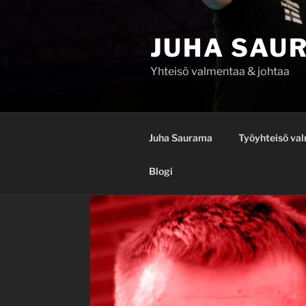
Siirry
sisältöön
JUHA SAU
Yhteisö valmentaa & johtaa
Juha Saurama
Työyhteisö va
Blogi