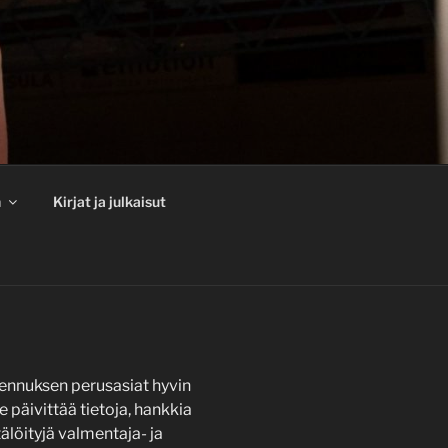
n
Kirjat ja julkaisut
lmennuksen perusasiat hyvin
e päivittää tietoja, hankkia
tälöityjä valmentaja- ja