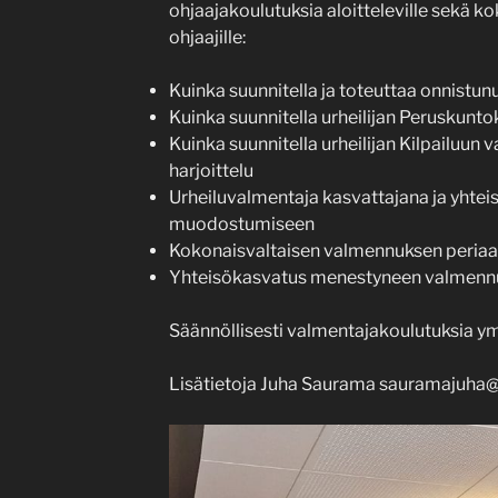
ohjaajakoulutuksia aloitteleville sekä kok
ohjaajille:
Kuinka suunnitella ja toteuttaa onnistunu
Kuinka suunnitella urheilijan Peruskunto
Kuinka suunnitella urheilijan Kilpailuun 
harjoittelu
Urheiluvalmentaja kasvattajana ja yhtei
muodostumiseen
Kokonaisvaltaisen valmennuksen periaa
Yhteisökasvatus menestyneen valmenn
Säännöllisesti valmentajakoulutuksia y
Lisätietoja Juha Saurama sauramajuha