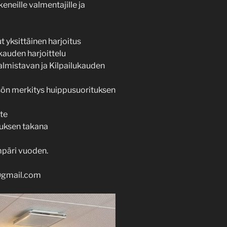
eneille valmentajille ja
t yksittäinen harjoitus
kauden harjoittelu
valmistavan ja Kilpailukauden
sön merkitys huippusuorituksen
te
uksen takana
mpäri vuoden.
@gmail.com