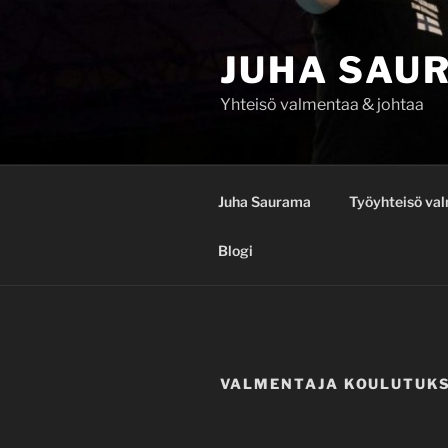
Siirry
sisältöön
JUHA SAU
Yhteisö valmentaa & johtaa
Juha Saurama
Työyhteisö va
Blogi
VALMENTAJA KOULUTUK