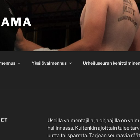
RAMA
lmennus
Yksilövalmennus
Urheiluseuran kehittämine
SET
Useilla valmentajilla ja ohjaajilla on va
hallinnassa. Kuitenkin ajoittain tulee tarv
uutta tai sparrata. Tarjoan seuraavia rää