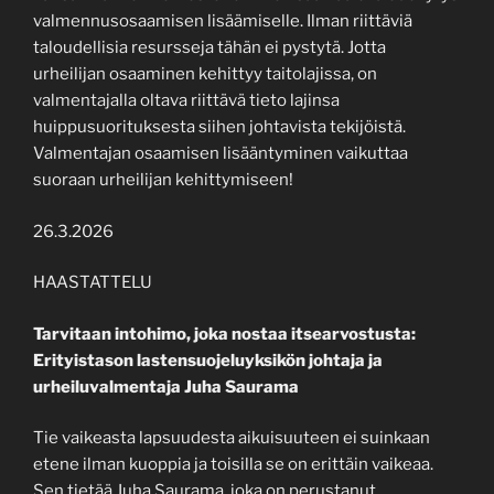
valmennusosaamisen lisäämiselle. Ilman riittäviä
taloudellisia resursseja tähän ei pystytä. Jotta
urheilijan osaaminen kehittyy taitolajissa, on
valmentajalla oltava riittävä tieto lajinsa
huippusuorituksesta siihen johtavista tekijöistä.
Valmentajan osaamisen lisääntyminen vaikuttaa
suoraan urheilijan kehittymiseen!
26.3.2026
HAASTATTELU
Tarvitaan intohimo, joka nostaa itsearvostusta:
Erityistason lastensuojeluyksikön johtaja ja
urheiluvalmentaja Juha Saurama
Tie vaikeasta lapsuudesta aikuisuuteen ei suinkaan
etene ilman kuoppia ja toisilla se on erittäin vaikeaa.
Sen tietää Juha Saurama, joka on perustanut