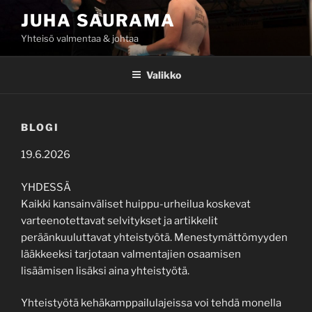
Siirry
JUHA SAURAMA
sisältöön
Yhteisö valmentaa & johtaa
Valikko
BLOGI
19.6.2026
YHDESSÄ
Kaikki kansainväliset huippu-urheilua koskevat
varteenotettavat selvitykset ja artikkelit
peräänkuuluttavat yhteistyötä. Menestymättömyyden
lääkkeeksi tarjotaan valmentajien osaamisen
lisäämisen lisäksi aina yhteistyötä.
Yhteistyötä kehäkamppailulajeissa voi tehdä monella