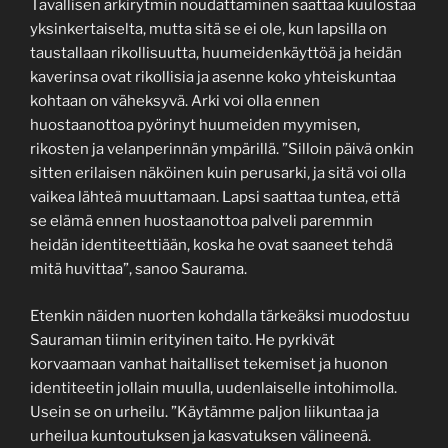
Tavallisen arkirytmin noudattaminen saattaa kuulostaa
yksinkertaiselta, mutta sitä se ei ole, kun lapsilla on
taustallaan rikollisuutta, huumeidenkäyttöä ja heidän
kaverinsa ovat rikollisia ja asenne koko yhteiskuntaa
kohtaan on väheksyvä. Arki voi olla ennen
huostaanottoa pyörinyt huumeiden myymisen,
rikosten ja velanperinnän ympärillä. ”Silloin päivä onkin
sitten erilaisen näköinen kuin perusarki, ja sitä voi olla
vaikea lähteä muuttamaan. Lapsi saattaa tuntea, että
se elämä ennen huostaanottoa palveli paremmin
heidän identiteettiään, koska he ovat saaneet tehdä
mitä huvittaa”, sanoo Saurama.
Etenkin näiden nuorten kohdalla tärkeäksi muodostuu
Sauraman tiimin erityinen taito. He pyrkivät
korvaamaan vanhat haitalliset tekemiset ja huonon
identiteetin jollain muulla, uudenlaiselle intohimolla.
Usein se on urheilu. ”Käytämme paljon liikuntaa ja
urheilua kuntoutuksen ja kasvatuksen välineenä.