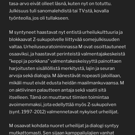
tasa-arvo eivät olleet läsnä, kuten nyt on totuttu.
Julkisuus tuli sanomalehdistä tai TV:stä, kovalla
työnteolla, jos oli tullakseen.
M syntyneet haastavat nyt entistä urheilukulttuuria ja
blokkaavat Z-sukupolvelle liittyvää somejulkisuuden
valtaa. Urheiluseuratoiminnassa M ovat osoittautuneet
osaaviksi, ja haastavat perinteistä valmentajakeskeistä
”keppi ja porkkana” valmentakeskeisyyttä painottaen
harjoitusten sisällöllistä merkitystä, lajin ja seuran
arvoja sekä dialogia. M äänestävät nopeasti jaloillaan,
mikäli muut eivät edusta heidän maailmankuvaansa. M
on aktiivinen palautteen antaja sekä vaatii sitä
itselleen. Tämä on muuttanut tiimien toimintaa
avoimemmaksi, jota edellyttää myös Z-sukupolven
(synt. 1997-2012) valmennetavat nykyiset urheilijat.
M osaavat kohdata nuoret urheilijat ja dialogi syntyy
mutkattomasti. Sen sijaan kamppailulajien vanhat