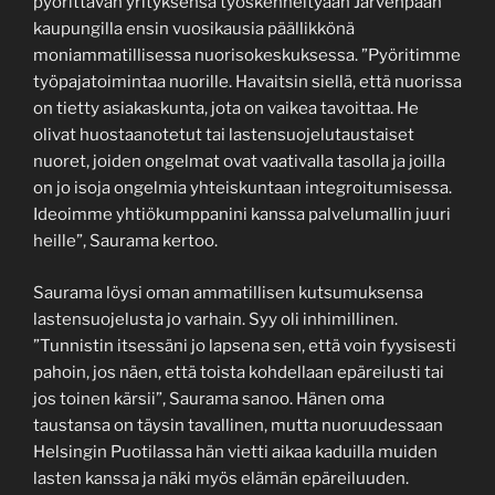
pyörittävän yrityksensä työskenneltyään Järvenpään
kaupungilla ensin vuosikausia päällikkönä
moniammatillisessa nuorisokeskuksessa. ”Pyöritimme
työpajatoimintaa nuorille. Havaitsin siellä, että nuorissa
on tietty asiakaskunta, jota on vaikea tavoittaa. He
olivat huostaanotetut tai lastensuojelutaustaiset
nuoret, joiden ongelmat ovat vaativalla tasolla ja joilla
on jo isoja ongelmia yhteiskuntaan integroitumisessa.
Ideoimme yhtiökumppanini kanssa palvelumallin juuri
heille”, Saurama kertoo.
Saurama löysi oman ammatillisen kutsumuksensa
lastensuojelusta jo varhain. Syy oli inhimillinen.
”Tunnistin itsessäni jo lapsena sen, että voin fyysisesti
pahoin, jos näen, että toista kohdellaan epäreilusti tai
jos toinen kärsii”, Saurama sanoo. Hänen oma
taustansa on täysin tavallinen, mutta nuoruudessaan
Helsingin Puotilassa hän vietti aikaa kaduilla muiden
lasten kanssa ja näki myös elämän epäreiluuden.