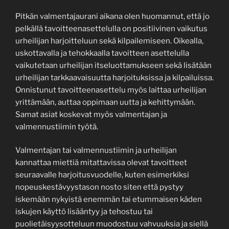
Pitkän valmentajaurani aikana olen huomannut, että jo
pelkällä tavoitteenasettelulla on positiivinen vaikutus
urheilijan harjoitteluun sekä kilpailemiseen. Oikealla,
uskottavalla ja tehokkaalla tavoitteen asettelulla
vaikutetaan urheilijan itseluottamukseen sekä lisätään
urheilijan tarkkaavaisuutta harjoituksissa ja kilpailuissa.
Onnistunut tavoitteenasettelu myös laittaa urheilijan
yrittämään, auttaa oppimaan uutta ja kehittymään.
Samat asiat koskevat myös valmentajan ja
valmennustiimin työtä.
Valmentajan tai valmennustiimin ja urheilijan
kannattaa miettiä mitattavissa olevat tavoitteet
seuraavalle harjoitusvuodelle, kuten esimerkiksi
nopeuskestävyystason nosto siten että pystyy
iskemään nykyistä enemmän tai etummaisen käden
iskujen käyttö lisääntyy ja tehostuu tai
puolietäisyysotteluun muodostuu vahvuuksia ja siellä