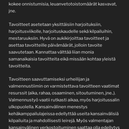
kokee onnistumisia, leuanvetotoistomäärät kasvavat,
jne.
Tavoitteet asetetaan yksittäisiin harjoituksiin,
harjoitusviikolle, harjoituskaudelle sekä kilpailuihin,
mestaruuksiin. Hyvä on aukikirjoittaa tavoitteet ja
asettaa tavoitteille päivämäärät, jolloin tavoite
saavutetaan. Kannattaa välttää liian monia
samanaikaisia tavoitteita eikä missään kohtaa yleistä
tavoitteita.
Tavoitteen saavuttamiseksi urheilijan ja
valmennustiimin on varmistettava tavoitteen vaatimat
resurssit (aika, rahaa, osaaminen, sitoutuminen, jne..).
Valmennustyö vaatii rutkasti aikaa, myös harjoitussalin
ulkopuolella. Kansainvälinen menestys
kehäkamppailulajeissa edellyttää useita kansainvälisiä
kilpailuita ja mahdollisesti leirejä. Myös valmentajan
kansainvälinen verkostoituminen saattaa olla edellytys