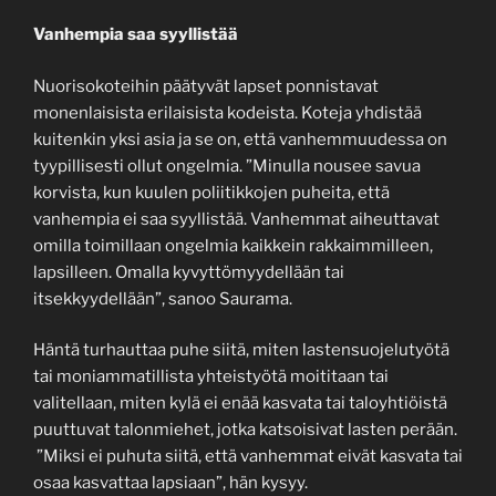
Vanhempia saa syyllistää
Nuorisokoteihin päätyvät lapset ponnistavat
monenlaisista erilaisista kodeista. Koteja yhdistää
kuitenkin yksi asia ja se on, että vanhemmuudessa on
tyypillisesti ollut ongelmia. ”Minulla nousee savua
korvista, kun kuulen poliitikkojen puheita, että
vanhempia ei saa syyllistää. Vanhemmat aiheuttavat
omilla toimillaan ongelmia kaikkein rakkaimmilleen,
lapsilleen. Omalla kyvyttömyydellään tai
itsekkyydellään”, sanoo Saurama.
Häntä turhauttaa puhe siitä, miten lastensuojelutyötä
tai moniammatillista yhteistyötä moititaan tai
valitellaan, miten kylä ei enää kasvata tai taloyhtiöistä
puuttuvat talonmiehet, jotka katsoisivat lasten perään.
”Miksi ei puhuta siitä, että vanhemmat eivät kasvata tai
osaa kasvattaa lapsiaan”, hän kysyy.