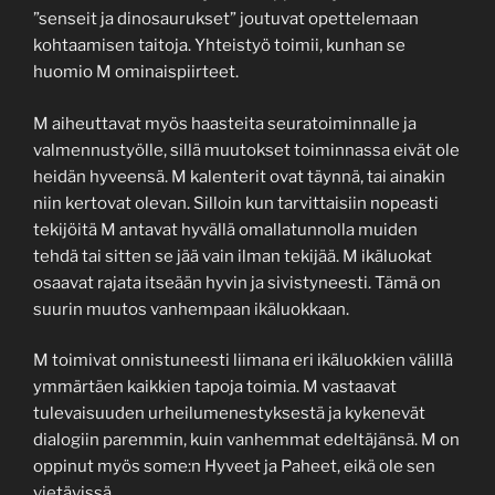
”senseit ja dinosaurukset” joutuvat opettelemaan
kohtaamisen taitoja. Yhteistyö toimii, kunhan se
huomio M ominaispiirteet.
M aiheuttavat myös haasteita seuratoiminnalle ja
valmennustyölle, sillä muutokset toiminnassa eivät ole
heidän hyveensä. M kalenterit ovat täynnä, tai ainakin
niin kertovat olevan. Silloin kun tarvittaisiin nopeasti
tekijöitä M antavat hyvällä omallatunnolla muiden
tehdä tai sitten se jää vain ilman tekijää. M ikäluokat
osaavat rajata itseään hyvin ja sivistyneesti. Tämä on
suurin muutos vanhempaan ikäluokkaan.
M toimivat onnistuneesti liimana eri ikäluokkien välillä
ymmärtäen kaikkien tapoja toimia. M vastaavat
tulevaisuuden urheilumenestyksestä ja kykenevät
dialogiin paremmin, kuin vanhemmat edeltäjänsä. M on
oppinut myös some:n Hyveet ja Paheet, eikä ole sen
vietävissä.