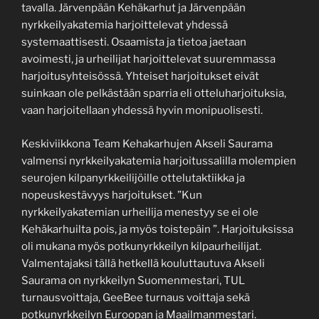
tavalla. Järvenpään Kehäkarhut ja Järvenpään
nyrkkeilyakatemia harjoittelevat yhdessä
systemaattisesti. Osaamista ja tietoa jaetaan
avoimesti, ja urheilijat harjoittelevat suuremmassa
harjoitusyhteisössä. Yhteiset harjoitukset eivät
suinkaan ole pelkästään sparria eli otteluharjoituksia,
vaan harjoitellaan yhdessä hyvin monipuolisesti.
Keskiviikkona Team Kehakarhujen Akseli Saurama
valmensi nyrkkeilyakatemia harjoitussalilla molempien
seurojen kilpanyrkkeilijöille ottelutaktiikka ja
nopeuskestävyys harjoitukset. ”Kun
nyrkkeilyakatemian urheilija menestyy se ei ole
Kehäkarhuilta pois, ja myös toistepäin ”. Harjoituksissa
oli mukana myös potkunyrkkeilyn kilpaurheilijat.
Valmentajaksi tällä hetkellä kouluttautuva Akseli
Saurama on nyrkkeilyn Suomenmestari, TUL
turnausvoittaja, GeeBee turnaus voittaja sekä
potkunyrkkeilyn Euroopan ja Maailmanmestari.