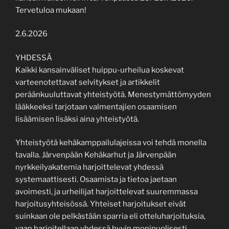
Tervetuloa mukaan!
2.6.2026
YHDESSÄ
Kaikki kansainväliset huippu-urheilua koskevat
varteenotettavat selvitykset ja artikkelit
peräänkuuluttavat yhteistyötä. Menestymättömyyden
lääkkeeksi tarjotaan valmentajien osaamisen
lisäämisen lisäksi aina yhteistyötä.
Yhteistyötä kehäkamppailulajeissa voi tehdä monella
tavalla. Järvenpään Kehäkarhut ja Järvenpään
nyrkkeilyakatemia harjoittelevat yhdessä
systemaattisesti. Osaamista ja tietoa jaetaan
avoimesti, ja urheilijat harjoittelevat suuremmassa
harjoitusyhteisössä. Yhteiset harjoitukset eivät
suinkaan ole pelkästään sparria eli otteluharjoituksia,
vaan harjoitellaan yhdessä hyvin monipuolisesti.