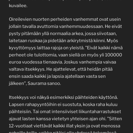
kuvailee.
Oireilevien nuorten perheiden vanhemmat ovat usein
jollain tavalla avuttomia vanhemmuudessaan. He eivät
pysty pitämään yllä normaalia arkea, jossa siivotaan,
laitetaan ruokaa ja pidetään arkirytmistä kiinni. Myös
kyvyttömyys laittaa rajoja on yleistä. ”Eivät kaikki nämä
perheet ole tulottomia, vaan siellä on myös yli 100000
euroa vuodessa tienaavia. Joskus vanhempia vaivaa
valtava itsekkyys. He ajattelevat, että heidän pitää
ensin saada kaikki ja lapsia ajatellaan vasta sen
jälkeen”, Saurama sanoo.
Itsekkyys voi näkyä esimerkiksi päihteiden käyttönä.
Lapsen rahapyyntöihin ei suostuta, koska raha kuluu
päihteisiin. Tai omat intensiiviset liikuntaharrastukset
ajavat lasten kanssa vietetyn yhteisen ajan ohi. ”Sitten
12-vuotiaat viettävät kaikki illat yksin ja ovat menossa
pahoille teille, vaikka pitäisi olla yhdessä tekemässä