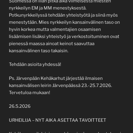
Suomessa on liian pitkä aika viimeisestä miesten
nyrkkeilyn EM ja MM menestyksestä.
Potkunyrkkeilyssä tehdään yhteistyötä ja siinä myös
menestytään. Mies nyrkkeilyn kansainvälinen taso on
hyvin korkea mutta valmentajien osaamisen
lisäämisen lisäksi yhteistyö ja verkostoituminen ovat
pienessä maassa ainoat keinot saavuttaa
kansainvälinen taso takaisin.
Tehdään asioita yhdessä!
Ps. Järvenpään Kehäkarhut järjestää ilmaisen
kansainvälisen leirin Järvenpäässä 23.-25.7.2026.
Tervetuloa mukaan!
26.5.2026
URHEILIJA – NYT AIKA ASETTAA TAVOITTEET