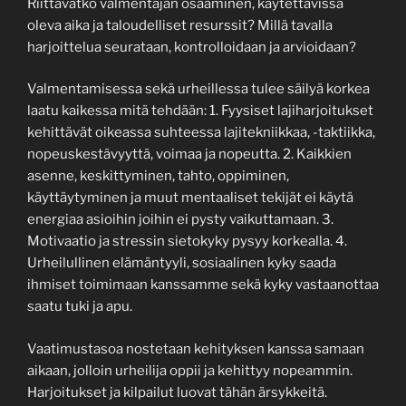
Riittävätkö valmentajan osaaminen, käytettävissä
oleva aika ja taloudelliset resurssit? Millä tavalla
harjoittelua seurataan, kontrolloidaan ja arvioidaan?
Valmentamisessa sekä urheillessa tulee säilyä korkea
laatu kaikessa mitä tehdään: 1. Fyysiset lajiharjoitukset
kehittävät oikeassa suhteessa lajitekniikkaa, -taktiikka,
nopeuskestävyyttä, voimaa ja nopeutta. 2. Kaikkien
asenne, keskittyminen, tahto, oppiminen,
käyttäytyminen ja muut mentaaliset tekijät ei käytä
energiaa asioihin joihin ei pysty vaikuttamaan. 3.
Motivaatio ja stressin sietokyky pysyy korkealla. 4.
Urheilullinen elämäntyyli, sosiaalinen kyky saada
ihmiset toimimaan kanssamme sekä kyky vastaanottaa
saatu tuki ja apu.
Vaatimustasoa nostetaan kehityksen kanssa samaan
aikaan, jolloin urheilija oppii ja kehittyy nopeammin.
Harjoitukset ja kilpailut luovat tähän ärsykkeitä.