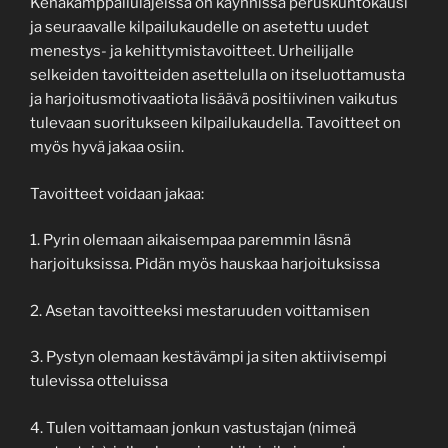
Kehäkamppailulajeissa on käynnissä peruskuntokausi
ja seuraavalle kilpailukaudelle on asetettu uudet
menestys- ja kehittymistavoitteet. Urheilijalle
selkeiden tavoitteiden asettelulla on itseluottamusta
ja harjoitusmotivaatiota lisäävä positiivinen vaikutus
tulevaan suoritukseen kilpailukaudella. Tavoitteet on
myös hyvä jakaa osiin.
Tavoitteet voidaan jakaa:
1. Pyrin olemaan aikaisempaa paremmin läsnä
harjoituksissa. Pidän myös hauskaa harjoituksissa
2. Asetan tavoitteeksi mestaruuden voittamisen
3. Pystyn olemaan kestävämpi ja siten aktiivisempi
tulevissa otteluissa
4. Tulen voittamaan jonkun vastustajan (nimeä