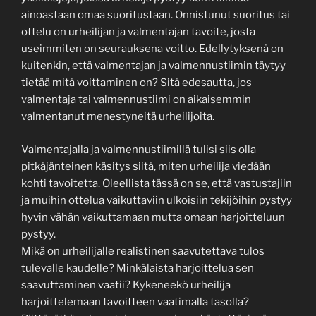
ainoastaan omaa suoritustaan. Onnistunut suoritus tai
ottelu on urheilijan ja valmentajan tavoite, josta
useimmiten on seurauksena voitto. Edellytyksenä on
kuitenkin, että valmentajan ja valmennustiimin täytyy
tietää mitä voittaminen on? Sitä edesautta, jos
valmentaja tai valmennustiimi on aikaisemmin
valmentanut menestyneitä urheilijoita.
Valmentajalla ja valmennustiimillä tulisi siis olla
pitkäjänteinen käsitys siitä, miten urheilija viedään
kohti tavoitetta. Oleellista tässä on se, että vastustajiin
ja muihin ottelua vaikuttaviin ulkoisiin tekijöihin pystyy
hyvin vähän vaikuttamaan mutta omaan harjoitteluun
pystyy.
Mikä on urheilijalle realistinen saavutettava tulos
tulevalle kaudelle? Minkälaista harjoittelua sen
saavuttaminen vaatii? Kykeneekö urheilija
harjoittelemaan tavoitteen vaatimalla tasolla?