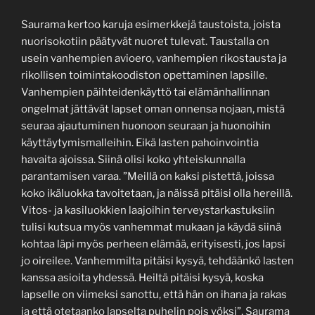
Saurama kertoo karuja esimerkkejä taustoista, joista
nuorisokotiin päätyvät nuoret tulevat. Taustalla on
usein vanhempien avioero, vanhempien rikostausta ja
rikollisen toimintakoodiston opettaminen lapsille.
Vanhempien päihteidenkäyttö tai elämänhallinnan
ongelmat jättävät lapset oman onnensa nojaan, mistä
seuraa ajautuminen huonoon seuraan ja huonoihin
käyttäytymismalleihin. Eikä lasten pahoinvointia
havaita ajoissa. Siinä olisi koko yhteiskunnalla
parantamisen varaa. ”Meillä on kaksi pistettä, joissa
koko ikäluokka tavoitetaan, ja näissä pitäisi olla hereillä.
Vitos- ja kasiluokkien laajoihin terveystarkastuksiin
tulisi kutsua myös vanhemmat mukaan ja käydä siinä
kohtaa läpi myös perheen elämää, erityisesti, jos lapsi
jo oireilee. Vanhemmilta pitäisi kysyä, tehdäänkö lasten
kanssa asioita yhdessä. Heiltä pitäisi kysyä, koska
lapselle on viimeksi sanottu, että hän on ihana ja rakas
ja että otetaanko lapselta puhelin pois yöksi”, Saurama