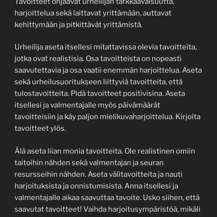
Tavoitteet ohjaavat urheilijan tarkkaavaisuutta,
harjoittelua sekä laittavat yrittämään, auttavat
kehittymään ja pitkittävät yrittämistä.
Urheilija aseta itsellesi mitattavissa olevia tavoitteita,
jotka ovat realistisia. Osa tavoitteista on nopeasti
saavutettavia ja osa vaatii enemmän harjoittelua. Aseta
sekä urheilusuoritukseen liittyviä tavoitteita, että
tulostavoitteita. Pidä tavoitteet positivisina. Aseta
itsellesi ja valmentajalle myös päivämäärät
tavoitteisiin ja käy paljon mielikuvaharjoittelua. Kirjoita
tavoitteet ylös.
Älä aseta liian monia tavoitteita. Ole realistinen omiin
taitoihin nähden sekä valmentajan ja seuran
resursseihin nähden. Aseta välitavoitteita ja nauti
harjoituksista ja onnistumisista. Anna itsellesi ja
valmentajalle aikaa saavuttaa tavoite. Usko siihen, että
saavutat tavoitteet! Vaihda harjoitusympäristöä, mikäli