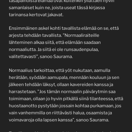
tasapainoista elämää ovat kuitenkin yllättäen hyvin
samanlaiset kuin ne, joista useat tässä kirjassa
tarinansa kertovat jakavat.
Ensimmäinen askel kohti tavallista elämää on se, että
arjesta tehdään tavallista. ”Normaaliraiteille
lähteminen alkaa siitä, että elämään saadaan
normaaliutta. Ja siitä ei ole runsaudenpulaa,
valitettavasti”, sanoo Saurama.
Normaalius tarkoittaa, että yöt nukutaan, aamulla
herätään, syödään aamupala, mennään kouluun ja sen
jälkeen tehdään läksyt, ollaan kavereiden kanssa ja
harrastetaan. ”Jos tämän normaalin päivärytmin saa
toimimaan, ollaan jo hyvin pitkällä siinä tilanteessa, että
huostaanotto pystytään jossain kohtaa purkamaan, jos
vain vanhemmilla on riittävästi halua, osaamista ja
voimavaroja olla lapsen kanssa”, sanoo Saurama.