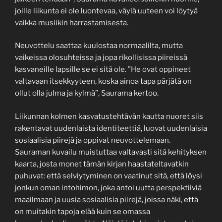
joille liikunta ei ole luontevaa, väylä uuteen voi löytyä
vaikka musiikin harrastamisesta.
Neuvottelu saattaa kuulostaa normaalilta, mutta
vaikeissa olosuhteissa ja jopa rikollisissa piireissä
kasvaneille lapsille se ei sitä ole. ”He ovat oppineet
valtavaan itsekkyyteen, koska ainoa tapa pärjätä on
ollut olla julma ja kylmä”, Saurama kertoo.
Liikunnan kolmen kasvatustehtävän kautta nuoret siis
rakentavat uudenlaista identiteettiä, luovat uudenlaisia
sosiaalisia piirejä ja oppivat neuvottelemaan.
Sauraman kuvailu muistuttaa valtavasti sitä kehityksen
kaarta, josta monet tämän kirjan haastateltavatkin
puhuvat: että selviytyminen on vaatinut sitä, että löysi
jonkun oman intohimon, joka antoi uutta perspektiiviä
maailmaan ja uusia sosiaalisia piirejä, joissa näki, että
on muitakin tapoja elää kuin se omassa