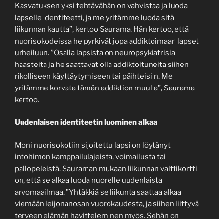
Kasvatuksen yksi tehtävähän on vahvistaa ja luoda
lapselle identiteetti, ja me yritämme luoda sitä
liikunnan kautta”, kertoo Saurama. Hän kertoo, että
nuorisokodeissa he pyrkivät jopa addiktoimaan lapset
urheiluun. ”Osalla lapsista on neuropsykiatrisia
haasteita ja he saattavat olla addiktoituneita siihen
rikolliseen käyttäytymiseen tai päihteisiin. Me
yritämme korvata tämän addiktion muulla”, Saurama
kertoo.
Uudenlaisen identiteetin luominen alkaa
Moni nuorisokotiin sijoitettu lapsi on löytänyt
intohimon kamppailulajeista, voimailusta tai
pallopeleistä. Sauraman mukaan liikunnan valttikortti
on, että se alkaa luoda nuorelle uudenlaista
arvomaailmaa. ”Yhtäkkiä se liikunta saattaa alkaa
viemään leijonanosan vuorokaudesta, ja siihen liittyvä
terveen elämän havitteleminen myös. Sehän on