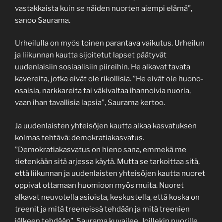
vastakkaista kuin se näiden nuorten aiempi elämä”,
sanoo Saurama.
Urheilulla on myös toinen parantava vaikutus. Urheilun
ja liikunnan kautta sijoitetut lapset päätyvät
uudenlaisiin sosiaalisiin piireihin. He alkavat tavata
kavereita, jotka eivät ole rikollisia. ”He eivät ole huono-
osaisia, narkkareita tai väkivaltaa ihannoivia nuoria,
vaan ihan tavallisia lapsia”, Saurama kertoo.
Ja uudenlaisten yhteisöjen kautta alkaa kasvatuksen
kolmas tehtävä: demokratiakasvatus.
”Demokratiakasvatus on hieno sana, emmekä me
tietenkään sitä arjessa käytä. Mutta se tarkoittaa sitä,
että liikunnan ja uudenlaisten yhteisöjen kautta nuoret
oppivat ottamaan huomioon myös muita. Nuoret
alkavat neuvotella asioista, keskustella, että koska on
treenit ja mitä treeneissä tehdään ja mitä treenien
jälkeen tehdään”, Saurama kuvailee. Joillekin nuorille,