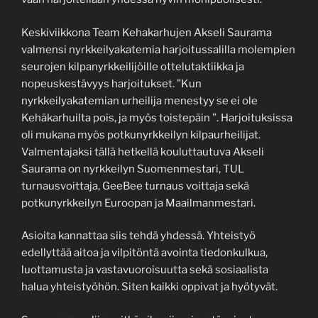
Keskiviikkona Team Kehakarhujen Akseli Saurama
valmensi nyrkkeilyakatemia harjoitussalilla molempien
seurojen kilpanyrkkeilijöille ottelutaktiikka ja
nopeuskestävyys harjoitukset. ”Kun
nyrkkeilyakatemian urheilija menestyy se ei ole
Kehäkarhuilta pois, ja myös toistepäin ”. Harjoituksissa
oli mukana myös potkunyrkkeilyn kilpaurheilijat.
Valmentajaksi tällä hetkellä kouluttautuva Akseli
Saurama on nyrkkeilyn Suomenmestari, TUL
turnausvoittaja, GeeBee turnaus voittaja sekä
potkunyrkkeilyn Euroopan ja Maailmanmestari.
Asioita kannattaa siis tehdä yhdessä. Yhteistyö
edellyttää aitoa ja vilpitöntä avointa tiedonkulkua,
luottamusta ja vastavuoroisuutta sekä sosiaalista
halua yhteistyöhön. Siten kaikki oppivat ja hyötyvät.