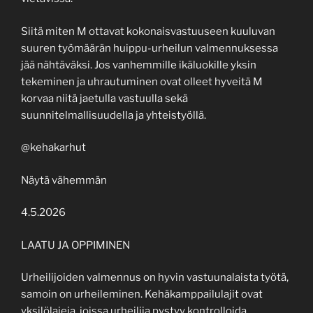
Siitä miten M ottavat kokonaisvastuuseen kuuluvan
suuren työmäärän huippu-urheilun valmennuksessa
jää nähtäväksi. Jos vanhemmille ikäluokille yksin
tekeminen ja uhrautuminen ovat olleet hyveitä M
korvaa niitä jaetulla vastuulla sekä
suunnitelmallisuudella ja yhteistyöllä.
@kehakarhut
Näytä vähemmän
4.5.2026
LAATU JA OPPIMINEN
Urheilijoiden valmennus on hyvin vastuunalaista työtä,
samoin on urheileminen. Kehäkamppailulajit ovat
yksilölajeja, joissa urheilija pystyy kontrolloida