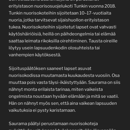
erityistason nuorisosuojelukoti Tunkin vuonna 2018.
Tunkin nuorisokoteihin sijoitetaan 10–17-vuotiaita
nuoria, jotka tarvitsevat sijaishuollon erityistason
tukea. Nuorisokoteihin sijoitetut lapset ovat vahvasti
käytöshäiriöisiä, heillä on päihdeongelmia tai elämää
saattaa leimata rikoksilla oirehtiminen. Tausta oireille
löytyy usein lapsuudenkodin olosuhteista tai
vanhempien käytöksestä.
Sijoituspäätöksen saaneet lapset asuvat
nuorisokodissa muutamasta kuukaudesta vuosiin. Osa
muuttaa pois vasta täysi-ikäistyttyään. Saurama on siis
nähnyt monta erilaista tarinaa, miten vaikeista
ongelmista noustaan hyvään elämään ja mitä se vaatii.
Hän on nähnyt myös sen, että aina vaikean lapsuuden
vaikutuksia ei pysty karistamaan.
Saurama päätyi perustamaan nuorisokoteja