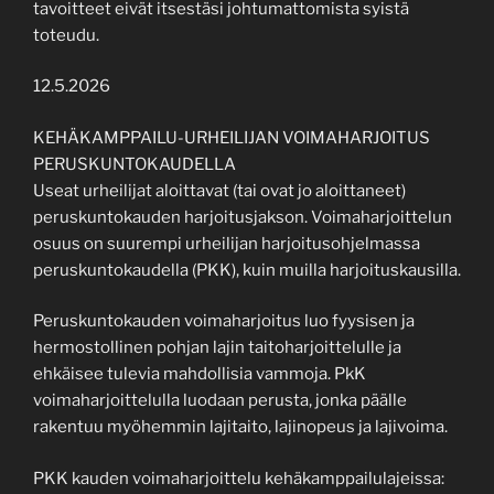
tavoitteet eivät itsestäsi johtumattomista syistä
toteudu.
12.5.2026
KEHÄKAMPPAILU-URHEILIJAN VOIMAHARJOITUS
PERUSKUNTOKAUDELLA
Useat urheilijat aloittavat (tai ovat jo aloittaneet)
peruskuntokauden harjoitusjakson. Voimaharjoittelun
osuus on suurempi urheilijan harjoitusohjelmassa
peruskuntokaudella (PKK), kuin muilla harjoituskausilla.
Peruskuntokauden voimaharjoitus luo fyysisen ja
hermostollinen pohjan lajin taitoharjoittelulle ja
ehkäisee tulevia mahdollisia vammoja. PkK
voimaharjoittelulla luodaan perusta, jonka päälle
rakentuu myöhemmin lajitaito, lajinopeus ja lajivoima.
PKK kauden voimaharjoittelu kehäkamppailulajeissa: