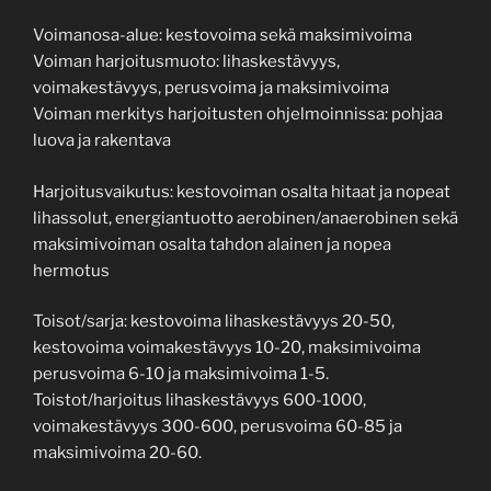
Voimanosa-alue: kestovoima sekä maksimivoima
Voiman harjoitusmuoto: lihaskestävyys,
voimakestävyys, perusvoima ja maksimivoima
Voiman merkitys harjoitusten ohjelmoinnissa: pohjaa
luova ja rakentava
Harjoitusvaikutus: kestovoiman osalta hitaat ja nopeat
lihassolut, energiantuotto aerobinen/anaerobinen sekä
maksimivoiman osalta tahdon alainen ja nopea
hermotus
Toisot/sarja: kestovoima lihaskestävyys 20-50,
kestovoima voimakestävyys 10-20, maksimivoima
perusvoima 6-10 ja maksimivoima 1-5.
Toistot/harjoitus lihaskestävyys 600-1000,
voimakestävyys 300-600, perusvoima 60-85 ja
maksimivoima 20-60.