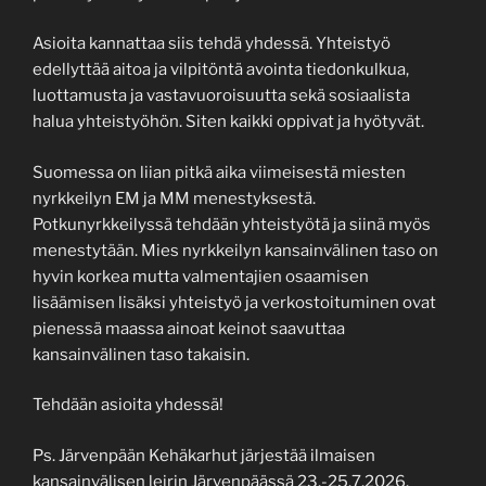
Asioita kannattaa siis tehdä yhdessä. Yhteistyö
edellyttää aitoa ja vilpitöntä avointa tiedonkulkua,
luottamusta ja vastavuoroisuutta sekä sosiaalista
halua yhteistyöhön. Siten kaikki oppivat ja hyötyvät.
Suomessa on liian pitkä aika viimeisestä miesten
nyrkkeilyn EM ja MM menestyksestä.
Potkunyrkkeilyssä tehdään yhteistyötä ja siinä myös
menestytään. Mies nyrkkeilyn kansainvälinen taso on
hyvin korkea mutta valmentajien osaamisen
lisäämisen lisäksi yhteistyö ja verkostoituminen ovat
pienessä maassa ainoat keinot saavuttaa
kansainvälinen taso takaisin.
Tehdään asioita yhdessä!
Ps. Järvenpään Kehäkarhut järjestää ilmaisen
kansainvälisen leirin Järvenpäässä 23.-25.7.2026.