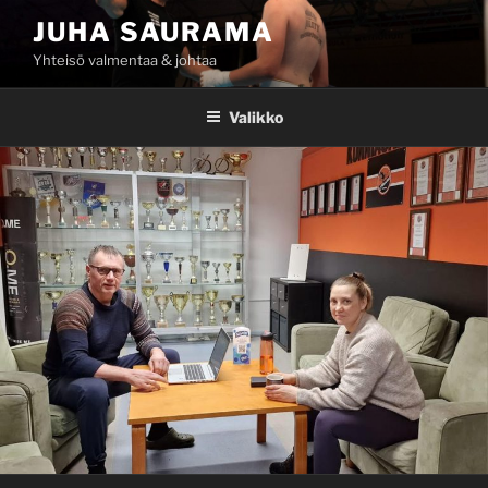
Siirry
JUHA SAURAMA
sisältöön
Yhteisö valmentaa & johtaa
Valikko