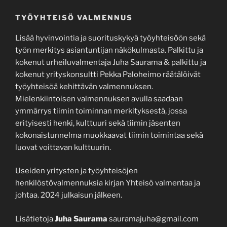
TYÖYHTEISÖ VALMENNUS
Lisää hyvinvointia ja suorituskykyä työyhteisöön sekä
työn merkitys asiantuntijan näkökulmasta. Palkittu ja
kokenut urheiluvalmentaja Juha Saurama & palkittu ja
kokenut yrityskonsultti Pekka Paloheimo räätälöivät
työyhteisöä kehittävän valmennuksen.
Mielenkiintoisen valmennuksen avulla saadaan
ymmärrys tiimin toiminnan merkityksestä, jossa
erityisesti henki, kulttuuri sekä tiimin jäsenten
kokonaistunnelma muokkaavat tiimin toimintaa sekä
luovat voittavan kulttuurin.
Useiden yritysten ja työyhteisöjen
henkilöstövalmennuksia kirjan Yhteisö valmentaa ja
johtaa. 2024 julkaisun jälkeen.
Lisätietoja
Juha Saurama
sauramajuha@gmail.com