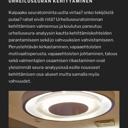
URHEILUSEURAN KEHITTÄMINEN
Kaipaako seuratoiminta uutta virtaa? onko tekijöistä
pulaa? rahat eivät riitä? Urheiluseuratoiminnan
kehittämisen valmennus ja koulutus paneutuu
urheiluseura-analyysin kautta kehittämiskohteiden
parantamiseen sekä jo vahvuuksien vahvistamiseen.
Perustehtävän kirkastaminen, vapaaehtoisten
motivaatioperusta, vapaaehtoisten johtaminen, talous
sekä valmentajien osaamisen rikastaminen ovat
yleisimmät seura-analyysissä esille nousseet
kehittämisen osa-alueet mutta samalla myös
vahvuudet.