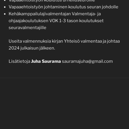
Vapaaehtoistyön koulutus urheiluseuroille
Vapaaehtoistyön johtaminen koulutus seuran johdolle
Kehäkamppailulajivalmentajan Valmentaja- ja
ohjaajakoulutuksen VOK 1-3 tason koulutukset
seuravalmentajille
Useita valmennuksia kirjan Yhteisö valmentaa ja johtaa
2024 julkaisun jälkeen.
Lisätietoja
Juha Saurama
sauramajuha@gmail.com