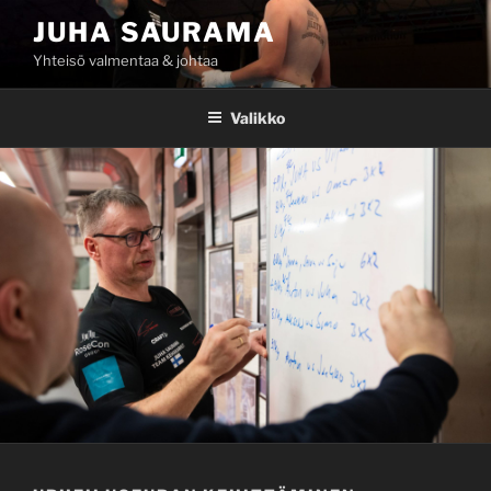
Siirry
JUHA SAURAMA
sisältöön
Yhteisö valmentaa & johtaa
Valikko