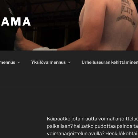
RAMA
lmennus
Yksilövalmennus
Urheiluseuran kehittämine
Kaipaatko jotain uutta voimaharjoittelu
paikallaan? haluatko pudottaa painoa tai
voimaharjoittelun avulla? Henkilökohta