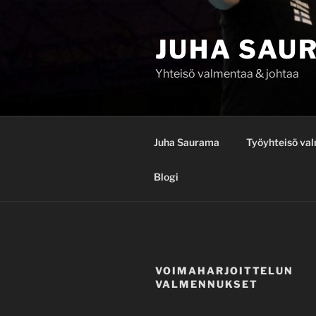
Siirry
sisältöön
JUHA SAU
Yhteisö valmentaa & johtaa
Juha Saurama
Työyhteisö va
Blogi
VOIMAHARJOITTELUN
VALMENNUKSET