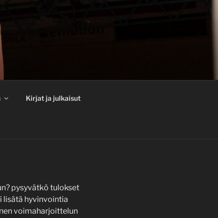
n
Kirjat ja julkaisut
un? pysyvätkö tulokset
 lisätä hyvinvointia
inen voimaharjoittelun